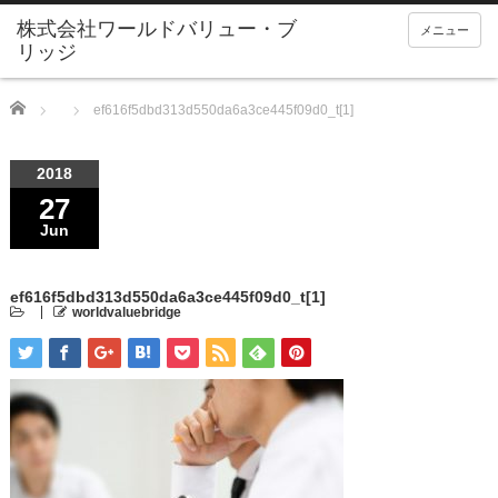
メニュー
Home
ef616f5dbd313d550da6a3ce445f09d0_t[1]
2018
27
Jun
ef616f5dbd313d550da6a3ce445f09d0_t[1]
worldvaluebridge