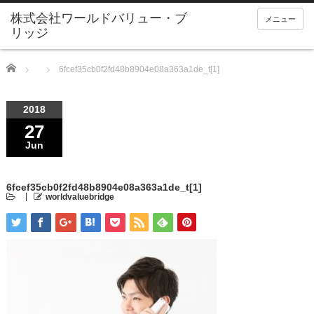
メニュー
Home
6fcef35cb0f2fd48b8904e08a363a1de_t[1]
2018
27
Jun
6fcef35cb0f2fd48b8904e08a363a1de_t[1]
worldvaluebridge